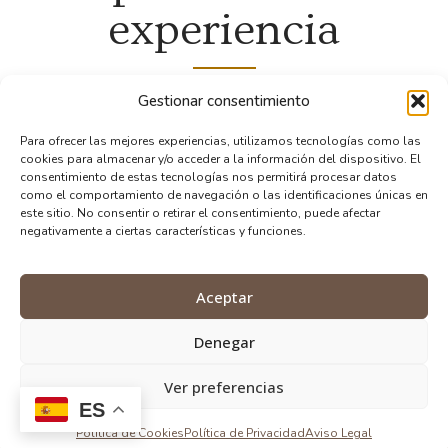
experiencia
Gestionar consentimiento
Asesoramiento serio, cercano y adaptado a tu
situación.
Si necesitas orientación legal en extranjería
Para ofrecer las mejores experiencias, utilizamos tecnologías como las
o derecho de familia, puedes dar el primer paso con
cookies para almacenar y/o acceder a la información del dispositivo. El
una consulta personalizada.
consentimiento de estas tecnologías nos permitirá procesar datos
como el comportamiento de navegación o las identificaciones únicas en
este sitio. No consentir o retirar el consentimiento, puede afectar
negativamente a ciertas características y funciones.
SOLICITAR ASESORAMIENTO
Aceptar
Denegar
Ver preferencias
ES
Política de Cookies
Política de Privacidad
Aviso Legal